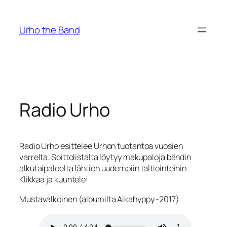
Siirry
sisältöön
Urho the Band
Radio Urho
Radio Urho esittelee Urhon tuotantoa vuosien
varrelta. Soittolistalta löytyy makupaloja bändin
alkutaipaleelta lähtien uudempiin taltiointeihin.
Klikkaa ja kuuntele!
Mustavalkoinen (albumilta Aikahyppy -2017)