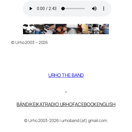
©
Urho 2003 – 2026
URHO THE BAND
–
BÄNDI
KEIKAT
RADIO URHO
FACEBOOK
ENGLISH
© Urho 2003-2026 | urhoband (at) gmail.com.